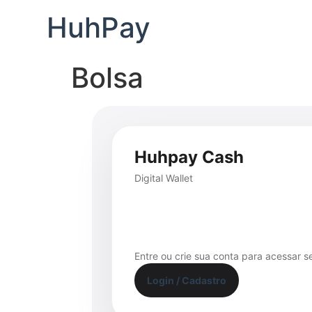
HuhPay
Bolsa
Huhpay Cash
Digital Wallet
Entre ou crie sua conta para acessar s
Login / Cadastro